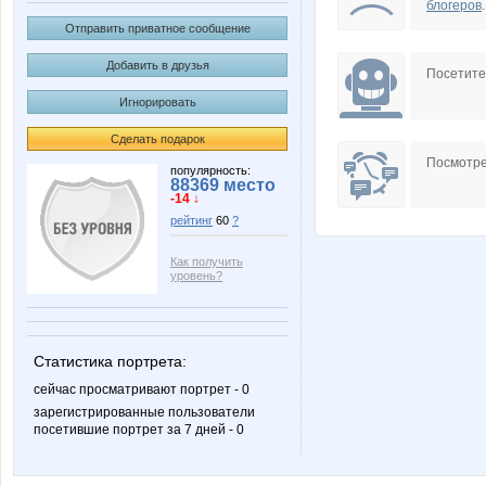
блогеров
.
Отправить приватное сообщение
Добавить в друзья
Посетит
Игнорировать
Сделать подарок
Посмотре
популярность:
88369 место
-14 ↓
рейтинг
60
?
Как получить
уровень?
Статистика портрета:
сейчас просматривают портрет - 0
зарегистрированные пользователи
посетившие портрет за 7 дней - 0